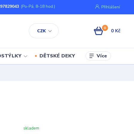
797829043
(Po-Pá, 8-18 hod.)
Přihlášení
0
0 Kč
CZK
Více
OSTÝLKY
DĚTSKÉ DEKY
skladem