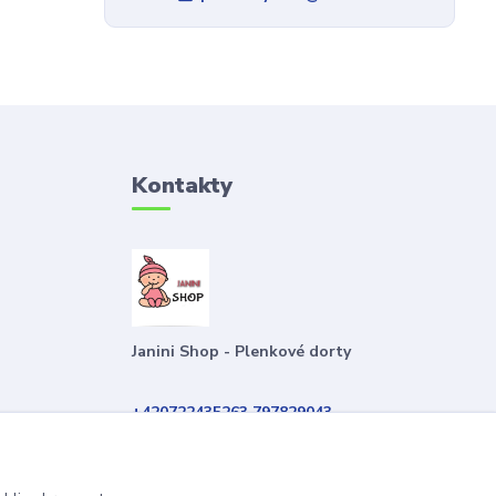
Kontakty
Janini Shop - Plenkové dorty
+420722435263 797829043
plenkovydort@email.cz