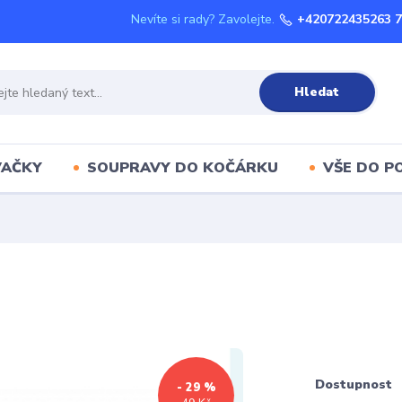
Nevíte si rady? Zavolejte.
+420722435263 
Hledat
VAČKY
SOUPRAVY DO KOČÁRKU
VŠE DO P
Dostupnost
- 29 %