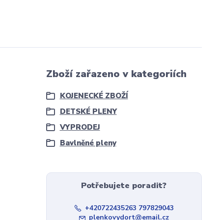
Zboží zařazeno v kategoriích
KOJENECKÉ ZBOŽÍ
DETSKÉ PLENY
VYPRODEJ
Bavlněné pleny
Potřebujete poradit?
+420722435263 797829043
plenkovydort@email.cz