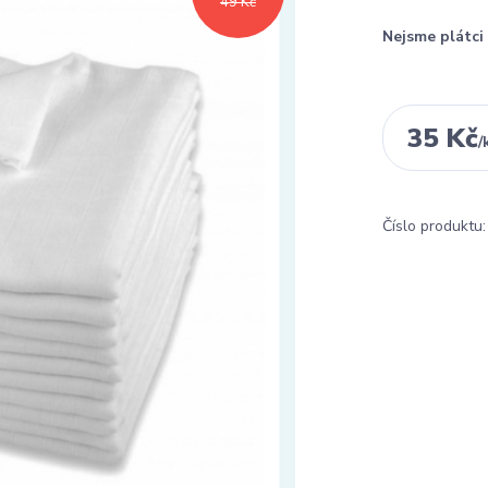
49 Kč
Nejsme plátc
35 Kč
/
Číslo produktu: