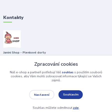
Kontakty
Janini Shop - Plenkové dorty
Zpracování cookies
+420722435263 797829043
Náš e-shop a partneři potřebují Váš
souhlas
s použitím souborů
plenkovydort@email.cz
cookies, aby Vám mohli zobrazovat informace týkající se Vašich
zájmů.
Souhlasím
Nastavení
Souhlas můžete odmítnout
zde
.
Vytvořeno na
Eshop-rychle.cz