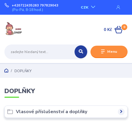
+420722435263 797829043
CZK
(Po-Pá, 8-18 hod.)
0
0 Kč
Menu
DOPLŇKY
DOPLŇKY
Vlasové příslušenství a doplňky