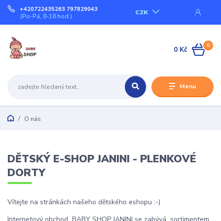
+420722435263 797829043
CZK
(Po-Pá, 8-18 hod.)
0
0 Kč
Menu
O nás
DĚTSKÝ E-SHOP JANINI - PLENKOVÉ
DORTY
Vítejte na stránkách našeho dětského eshopu :-)
Internetový obchod BABY SHOP JANINI se zabývá sortimentem