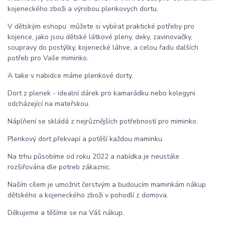
kojeneckého zboži a výrobou plenkovych dortu.
V dětským eshopu můžete si vybírat praktické potřeby pro
kojence, jako jsou dětské látkové pleny, deky, zavinovačky,
soupravy do postýlky, kojenecké láhve, a celou řadu dalších
potřeb pro Vaše miminko.
A take v nabidce máme plenkové dorty.
Dort z plenek - idealní dárek pro kamarádku nebo kolegyni
odcházející na mateřskou.
Náplňení se skládá z nejrůznějších potřebností pro miminko.
Plenkový dort překvapí a potěší každou maminku.
Na trhu působíme od roku 2022 a nabídka je neustále
rozšiřována dle potreb zákaznic.
Naším cílem je umožnit čerstvým a budoucím maminkám nákup
dětského a kojeneckého zboži v pohodlí z domova.
Děkujeme a těšíme se na Váš nákup.