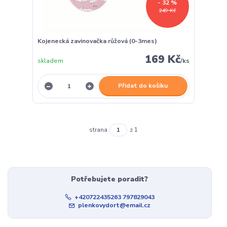
- 32 %
249 Kč
Kojenecká zavinovačka růžová (0-3mes)
169 Kč
skladem
/
ks
Přidat do košíku
strana
z 1
Potřebujete poradit?
+420722435263 797829043
plenkovydort@email.cz