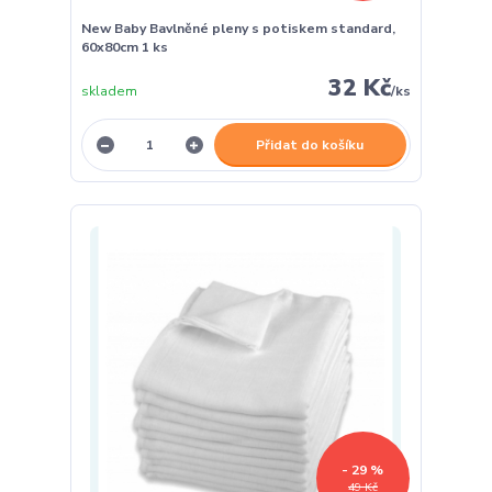
New Baby Bavlněné pleny s potiskem standard,
60x80cm 1 ks
32 Kč
skladem
/
ks
Přidat do košíku
- 29 %
49 Kč