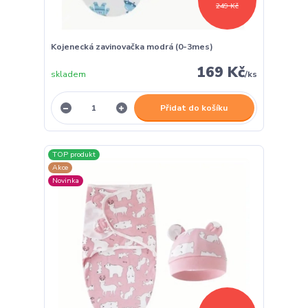
249 Kč
Kojenecká zavinovačka modrá (0-3mes)
169 Kč
skladem
/
ks
Přidat do košíku
TOP produkt
Akce
Novinka