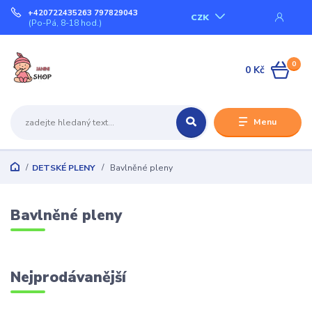
+420722435263 797829043
CZK
(Po-Pá, 8-18 hod.)
0
0 Kč
Menu
DETSKÉ PLENY
Bavlněné pleny
Bavlněné pleny
Nejprodávanější