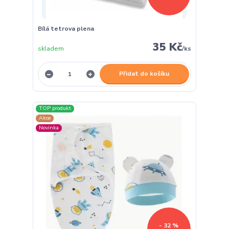
Bílá tetrova plena
35 Kč
skladem
/
ks
Přidat do košíku
TOP produkt
Akce
Novinka
- 32 %