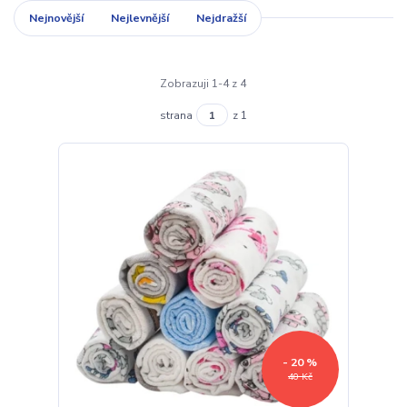
Nejnovější
Nejlevnější
Nejdražší
Zobrazuji 1-4 z 4
strana
z 1
- 20 %
40 Kč