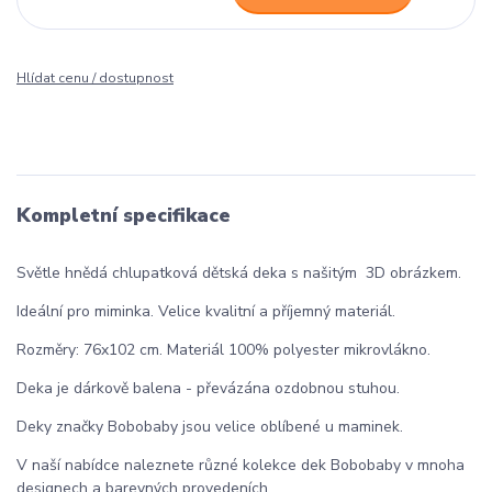
Hlídat cenu / dostupnost
Kompletní specifikace
Světle hnědá chlupatková dětská deka s našitým 3D obrázkem.
Ideální pro miminka. Velice kvalitní a příjemný materiál.
Rozměry: 76x102 cm. Materiál 100% polyester mikrovlákno.
Deka je dárkově balena - převázána ozdobnou stuhou.
Deky značky Bobobaby jsou velice oblíbené u maminek.
V naší nabídce naleznete různé kolekce dek Bobobaby v mnoha
designech a barevných provedeních.