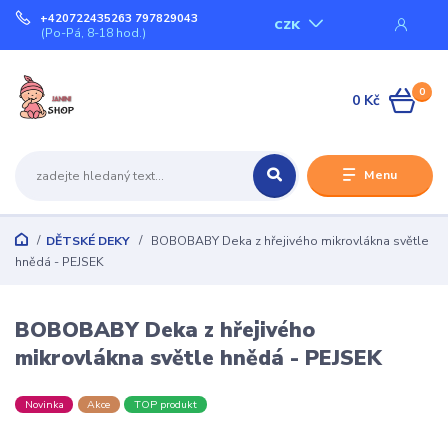
+420722435263 797829043
CZK
(Po-Pá, 8-18 hod.)
0
0 Kč
Menu
DĚTSKÉ DEKY
BOBOBABY Deka z hřejivého mikrovlákna světle
hnědá - PEJSEK
BOBOBABY Deka z hřejivého
mikrovlákna světle hnědá - PEJSEK
Novinka
Akce
TOP produkt