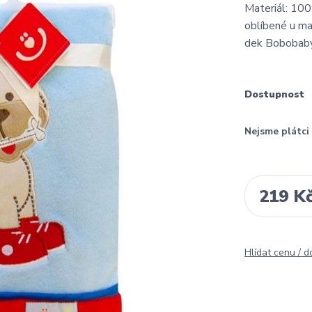
Materiál: 10
oblíbené u mam
dek Bobobaby
Dostupnost
Nejsme plátc
219 K
Hlídat cenu / 