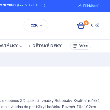
797829043
(Po-Pá, 8-18 hod.)
Přihlášení
0
0 Kč
CZK
Více
OSTÝLKY
DĚTSKÉ DEKY
 ozdobnou 3D aplikací značky Bobobaby. Kvalitní, měkká,
á deka vhodná do postýlky i kočárku. Rozměr 76×102cm.