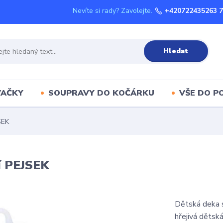
Nevíte si rady? Zavolejte.
+420722435263 
Hledat
VAČKY
SOUPRAVY DO KOČÁRKU
VŠE DO P
SEK
í PEJSEK
Dětská deka s
hřejivá dětsk