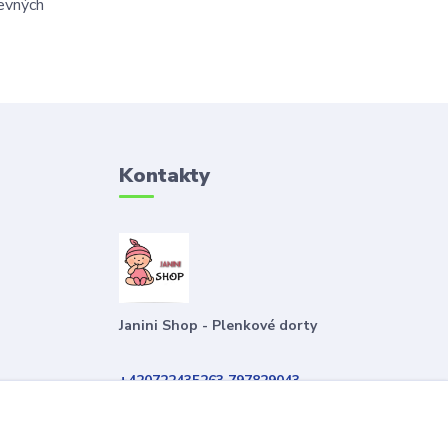
revných
Kontakty
Janini Shop - Plenkové dorty
+420722435263 797829043
plenkovydort@email.cz