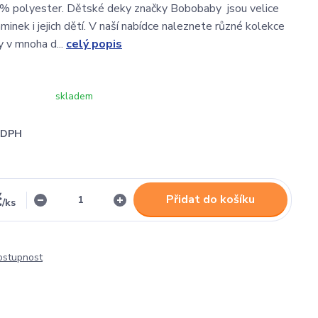
0% polyester. Dětské deky značky Bobobaby jsou velice
inek i jejich dětí. V naší nabídce naleznete různé kolekce
 v mnoha d...
celý popis
skladem
i DPH
č
Přidat do košíku
/
ks
dostupnost