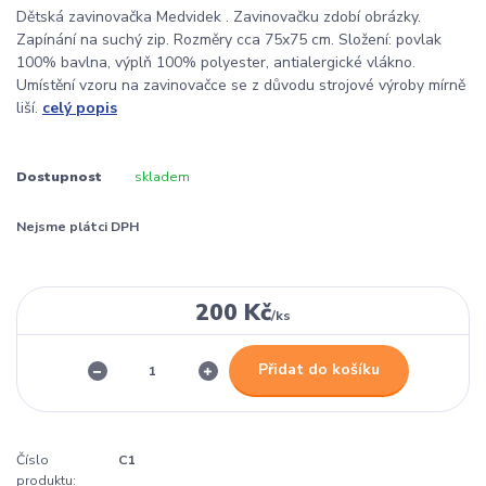
Dětská zavinovačka Medvidek . Zavinovačku zdobí obrázky.
Zapínání na suchý zip. Rozměry cca 75x75 cm. Složení: povlak
100% bavlna, výplň 100% polyester, antialergické vlákno.
Umístění vzoru na zavinovačce se z důvodu strojové výroby mírně
liší.
celý popis
Dostupnost
skladem
Nejsme plátci DPH
200 Kč
/
ks
Přidat do košíku
Číslo
C1
produktu: