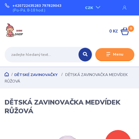
+420722435263 797829043
CZK
(Po-Pá, 8-18 hod.)
0
0 Kč
Menu
DĚTSKÉ ZAVINOVAČKY
DĚTSKÁ ZAVINOVAČKA MEDVÍDEK
RŮŽOVÁ
DĚTSKÁ ZAVINOVAČKA MEDVÍDEK
RŮŽOVÁ