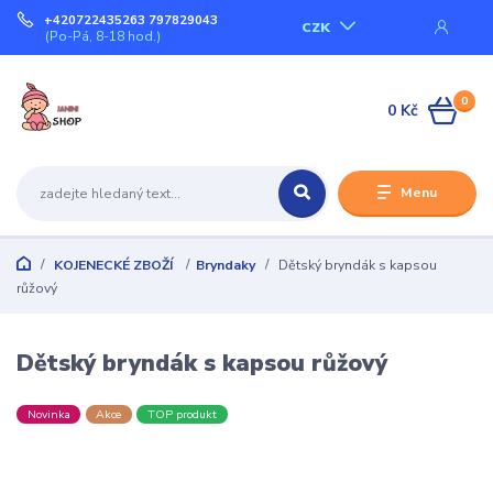
+420722435263 797829043
CZK
(Po-Pá, 8-18 hod.)
0
0 Kč
Menu
KOJENECKÉ ZBOŽÍ
Bryndaky
Dětský bryndák s kapsou
růžový
Dětský bryndák s kapsou růžový
Novinka
Akce
TOP produkt