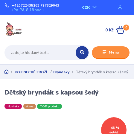
+420722435263 797829043
CZK
(Po-Pá, 8-18 hod.)
0
0 Kč
Menu
KOJENECKÉ ZBOŽÍ
Bryndaky
Dětský bryndák s kapsou šedý
Dětský bryndák s kapsou šedý
Novinka
Akce
TOP produkt
- 43 %
69 Kč