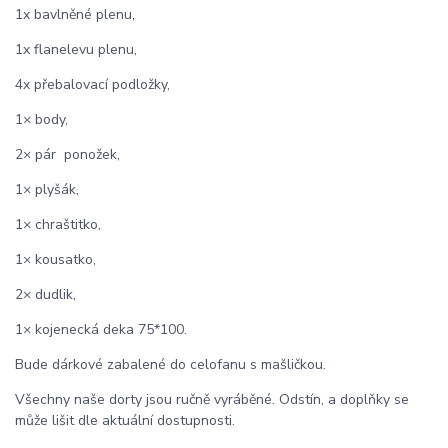
1x bavlněné plenu,
1x flanelevu plenu,
4x přebalovací podložky,
1× body,
2× pár ponožek,
1× plyšák,
1× chraštitko,
1× kousatko,
2× dudlik,
1× kojenecká deka 75*100.
Bude dárkové zabalené do celofanu s mašličkou.
Všechny naše dorty jsou ručně vyráběné. Odstín, a doplňky se
může lišit dle aktuální dostupnosti.