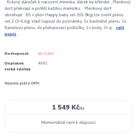
Krásný dáreček k narození miminka, dárek ke křtinám . Plenkový
dort překvapí a potěší každou maminku. Plenkový dort
obsahuje: 65 × plen Happy baby vel.3(6-9kg),lze zvolit pleny
vel.2 (3-6 kg) stačí napsat do poznámky, 1x bavlněné plenu, 1x
flanelevu plenu, 4x přebalovací podložky, 1× body, 2× p...
celý
popis
Dostupnost
do 3 dnů
Doplatek
49 Kč
velká zásilka
Nejsme plátci DPH
1 549 Kč
/
ks
Momentálně není k dispozici