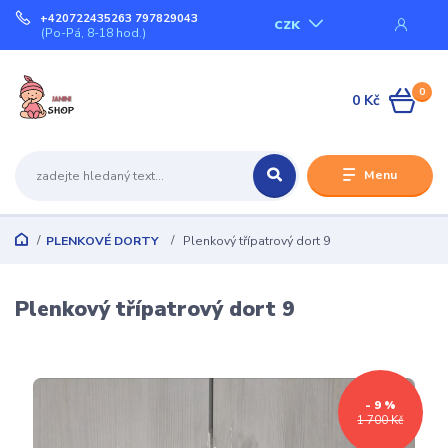
+420722435263 797829043
CZK
(Po-Pá, 8-18 hod.)
0
0 Kč
Menu
PLENKOVÉ DORTY
Plenkový třípatrový dort 9
Plenkový třípatrový dort 9
- 9 %
1 700 Kč