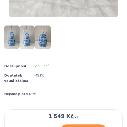
Dostupnost
do 3 dnů
Doplatek
49 Kč
velká zásilka
Nejsme plátci DPH
1 549 Kč
/
ks