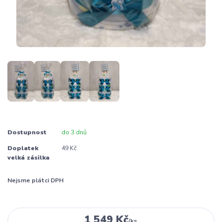
Dostupnost
do 3 dnů
Doplatek
49 Kč
velká zásilka
Nejsme plátci DPH
1 549 Kč
/
ks