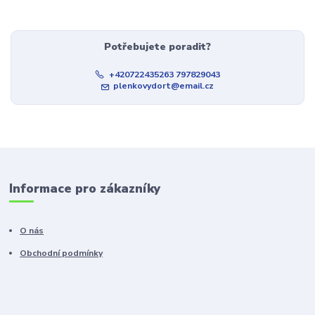
Potřebujete poradit?
+420722435263 797829043
plenkovydort@email.cz
Informace pro zákazníky
O nás
Obchodní podmínky