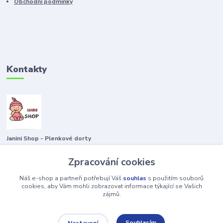
Obchodní podmínky
Kontakty
Janini Shop - Plenkové dorty
Zpracování cookies
+420722435263 797829043
Náš e-shop a partneři potřebují Váš
souhlas
s použitím souborů
plenkovydort@email.cz
cookies, aby Vám mohli zobrazovat informace týkající se Vašich
zájmů.
Souhlasím
Nastavení