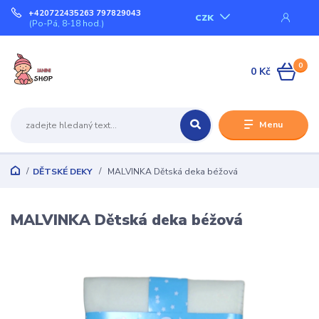
+420722435263 797829043
CZK
(Po-Pá, 8-18 hod.)
0
0 Kč
Menu
DĚTSKÉ DEKY
MALVINKA Dětská deka béžová
MALVINKA Dětská deka béžová