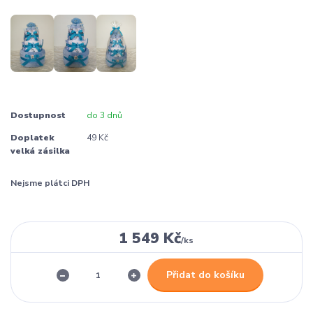
Dostupnost
do 3 dnů
Doplatek
49 Kč
velká zásilka
Nejsme plátci DPH
1 549 Kč
/
ks
Přidat do košíku