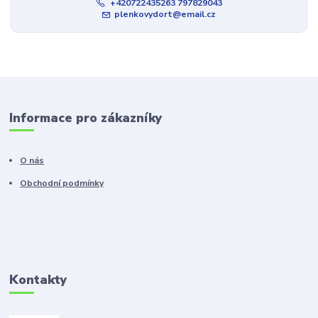
+420722435263 797829043
plenkovydort@email.cz
Informace pro zákazníky
O nás
Obchodní podmínky
Kontakty