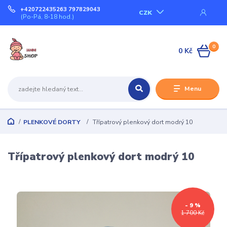
+420722435263 797829043
CZK
(Po-Pá, 8-18 hod.)
0
0 Kč
Menu
PLENKOVÉ DORTY
Třípatrový plenkový dort modrý 10
Třípatrový plenkový dort modrý 10
- 9 %
1 700 Kč